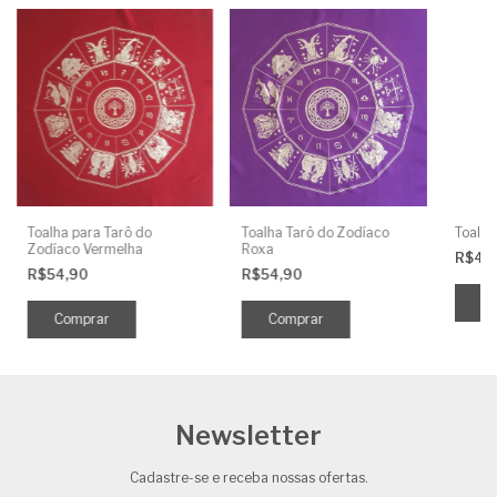
Toalha para Tarô do
Toalha Tarô do Zodíaco
Toalha
Zodíaco Vermelha
Roxa
R$49
R$54,90
R$54,90
Newsletter
Cadastre-se e receba nossas ofertas.