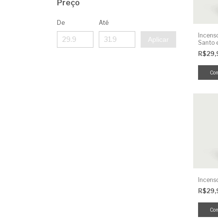
Preço
De
Até
Incens
Aplicar
Santo 
R$29
Incens
R$29