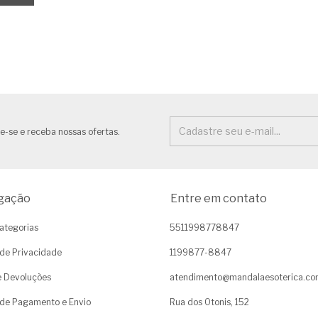
e-se e receba nossas ofertas.
gação
Entre em contato
ategorias
5511998778847
a de Privacidade
1199877-8847
e Devoluções
atendimento@mandalaesoterica.c
de Pagamento e Envio
Rua dos Otonis, 152