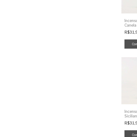
Incens
Canela
R$31,
Incens
Sicilia
R$31,