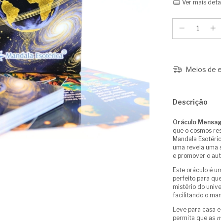
Ver mais deta
Meios de e
Descrição
Oráculo Mensag
que o cosmos re
Mandala Esotéric
uma revela uma s
e promover o au
Este oráculo é um
perfeito para q
mistério do univ
facilitando o ma
Leve para casa 
permita que as
m