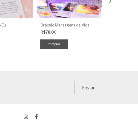
o Eu
Oráculo Mensagens da Vida
Oráculo dos Uni
Esotérica 44 ca
R$78,00
R$72,00