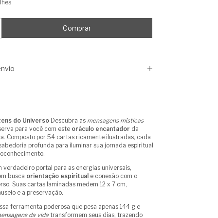
lhes
nvio
ens do Universo
Descubra as
mensagens místicas
serva para você com este
oráculo encantador
da
a. Composto por 54 cartas ricamente ilustradas, cada
abedoria profunda para iluminar sua jornada espiritual
toconhecimento.
 verdadeiro portal para as energias universais,
uem busca
orientação espiritual
e conexão com o
erso. Suas cartas laminadas medem 12 x 7 cm,
nuseio e a preservação.
essa ferramenta poderosa que pesa apenas 144 g e
ensagens da vida
transformem seus dias, trazendo