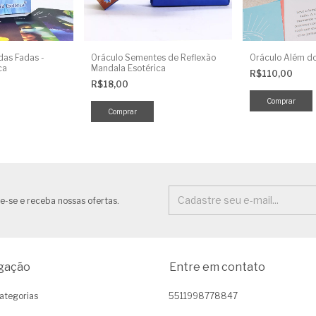
das Fadas -
Oráculo Sementes de Reflexão
Oráculo Além d
ca
Mandala Esotérica
R$110,00
R$18,00
e-se e receba nossas ofertas.
gação
Entre em contato
ategorias
5511998778847