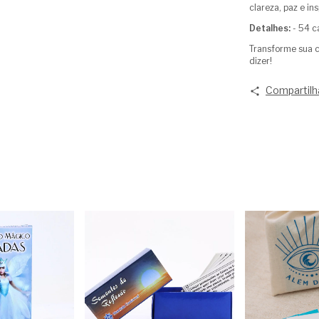
clareza, paz e in
Detalhes:
- 54 c
Transforme sua c
dizer!
Compartilh