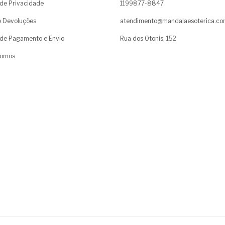
a de Privacidade
1199877-8847
e Devoluções
atendimento@mandalaesoterica.c
de Pagamento e Envio
Rua dos Otonis, 152
omos