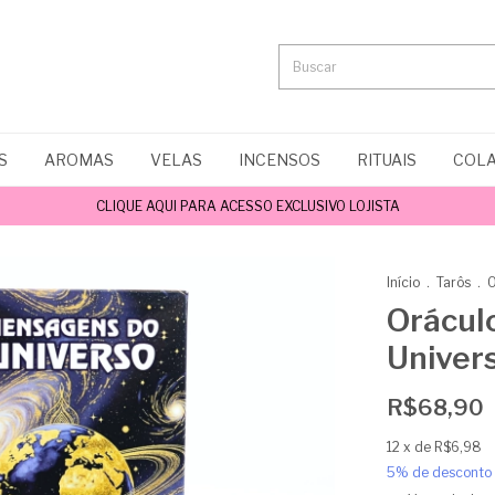
S
AROMAS
VELAS
INCENSOS
RITUAIS
COLA
CLIQUE AQUI PARA ACESSO EXCLUSIVO LOJISTA
Início
.
Tarôs
.
Orácul
Univer
R$68,90
12
x de
R$6,98
5% de desconto