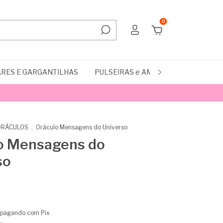
0
RES E GARGANTILHAS
PULSEIRAS e AMULETOS
RADIES
ORÁCULOS
.
Oráculo Mensagens do Universo
o Mensagens do
so
pagando com Pix